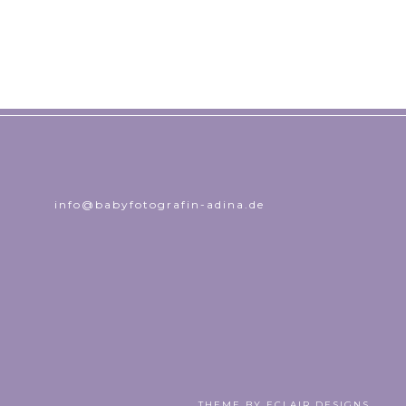
info@babyfotografin-adina.de
THEME BY
ECLAIR DESIGNS