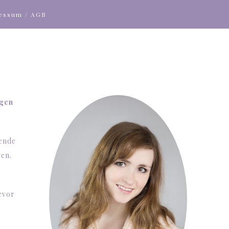
ressum / AGB
ngen
sende
ben.
evor