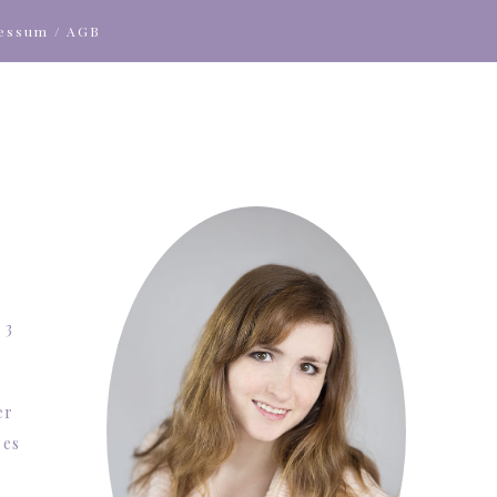
ressum / AGB
 3
er
 es