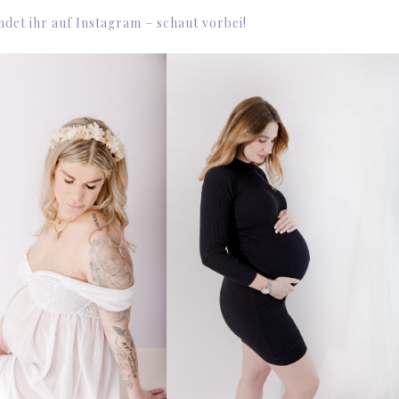
indet ihr auf
Instagram
– schaut vorbei!