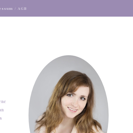
ressum / AGB
ene
an
s