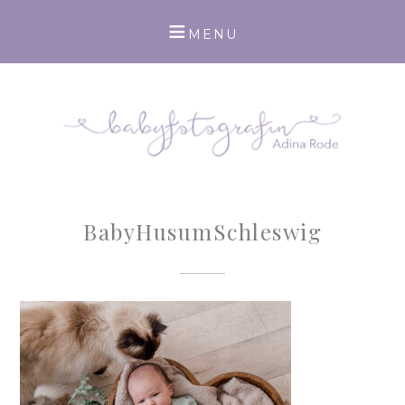
BabyHusumSchleswig