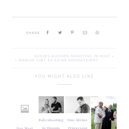
SHARE:
SÜSSES KUCHEN-SHOOTING IN MINT »
« WARUM GIBT ES KEINE ROHDATEIEN?
YOU MIGHT ALSO LIKE
Babyshooting
Eine kleine
in Husum
Prinzessin
Der Wert