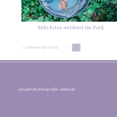
Babyfotos outdoor im Park
« VORHERIGE SEITE
1
2
info@babyfotografin-adina.de