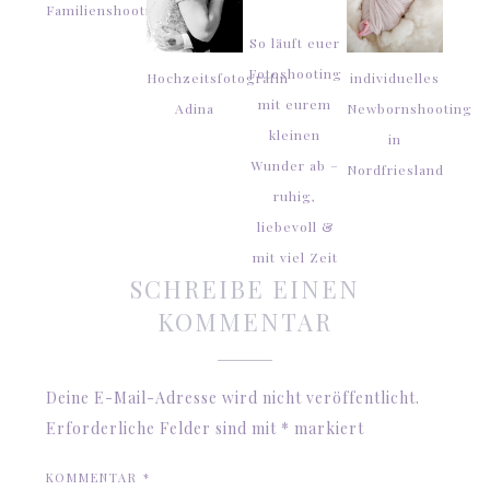
Familienshooting
So läuft euer
Fotoshooting
Hochzeitsfotografin
individuelles
mit eurem
Adina
Newbornshooting
kleinen
in
Wunder ab –
Nordfriesland
ruhig,
liebevoll &
mit viel Zeit
SCHREIBE EINEN
KOMMENTAR
Deine E-Mail-Adresse wird nicht veröffentlicht.
Erforderliche Felder sind mit
*
markiert
KOMMENTAR
*