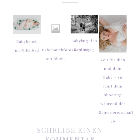
Babykugel in
Babybauch
Schleswig
Babybauchfotoshooting
im Milchbad
am Rhein
Zeit für dich
und dein
Baby – so
läuft dein
Shooting
während der
Schwangerschaft
ab
SCHREIBE EINEN
KOMMENTAR