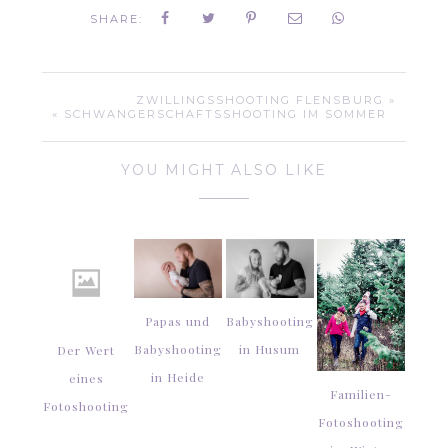
SHARE:
ZWILLINGSSHOOTING FLENSBURG »
« SCHWANGERSCHAFTSSHOOTING IM SOMMER
YOU MIGHT ALSO LIKE
Papas und
Babyshooting
Babyshooting
in Husum
Der Wert
in Heide
eines
Familien-
Fotoshooting
Fotoshooting