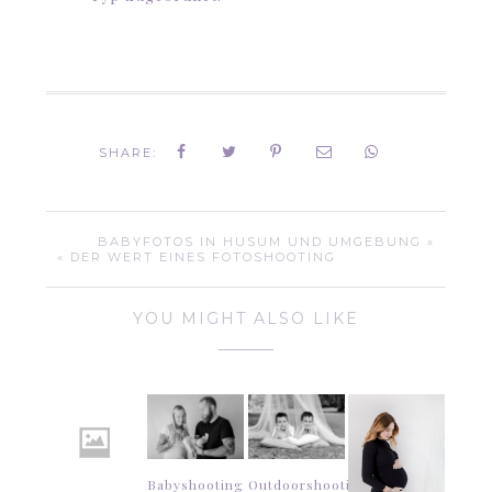
SHARE:
BABYFOTOS IN HUSUM UND UMGEBUNG »
« DER WERT EINES FOTOSHOOTING
YOU MIGHT ALSO LIKE
Babyshooting
Outdoorshooting