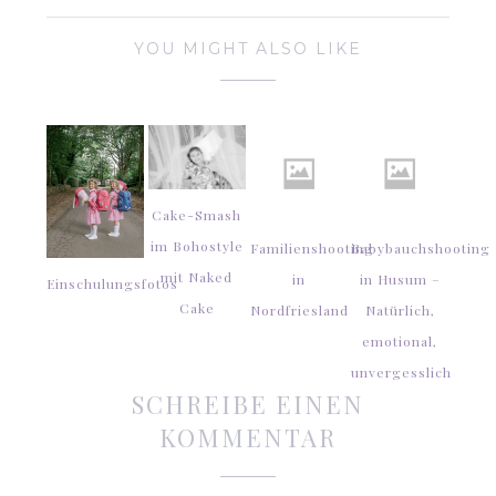
YOU MIGHT ALSO LIKE
Cake-Smash
im Bohostyle
Familienshooting
Babybauchshooting
mit Naked
in
in Husum –
Einschulungsfotos
Cake
Nordfriesland
Natürlich,
emotional,
unvergesslich
SCHREIBE EINEN
KOMMENTAR