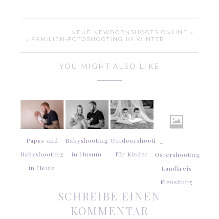
NEUE NEWBORNSHOOTS ONLINE »
« FAMILIEN-FOTOSHOOTING IM WINTER
YOU MIGHT ALSO LIKE
Papas und
Babyshooting
Outdoorshooting
Babyshooting
in Husum
für Kinder
Ostershooting
in Heide
Landkreis
Flensburg
SCHREIBE EINEN
KOMMENTAR